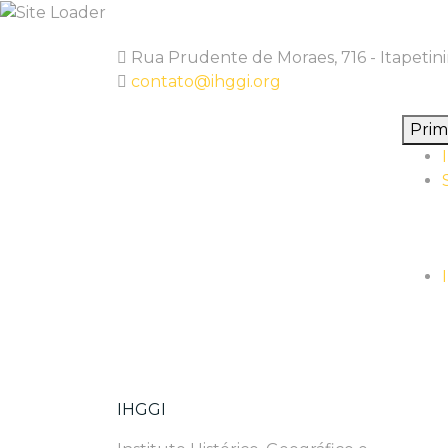
Skip
Rua Prudente de Moraes, 716 - Itapetin
to
contato@ihggi.org
content
Pri
IHGGI