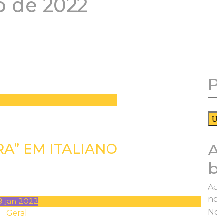
o de 2022
P
Pe
po
A” EM ITALIANO
A
b
Ad
no
9
jan
2022
N
Geral