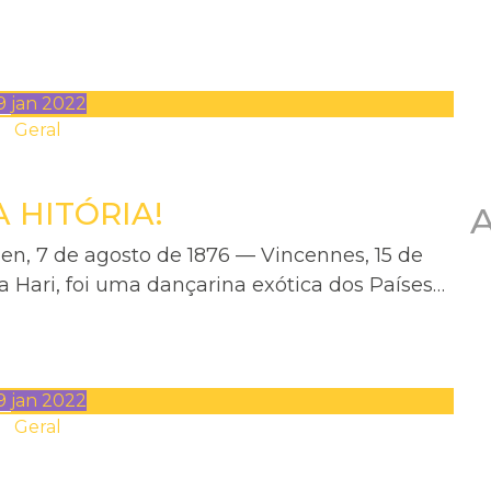
9
jan
2022
Geral
 HITÓRIA!
A
en, 7 de agosto de 1876 — Vincennes, 15 de
 Hari, foi uma dançarina exótica dos Países…
9
jan
2022
Geral