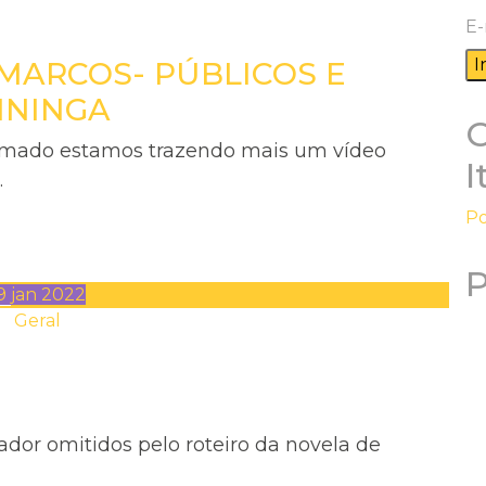
E-
MARCOS- PÚBLICOS E
ININGA
ramado estamos trazendo mais um vídeo
I
…
Po
P
9
jan
2022
Geral
ador omitidos pelo roteiro da novela de