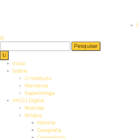
Pesquisar
por:
Início
Sobre
O Instituto
Membros
Itapetininga
IHGGI Digital
Notícias
Artigos
História
Geografia
Genealogia