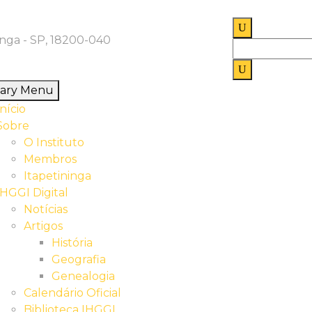
inga - SP, 18200-040
Pesquisar
por:
mary Menu
Início
Sobre
O Instituto
Membros
Itapetininga
IHGGI Digital
Notícias
Artigos
História
Geografia
Genealogia
Calendário Oficial
Biblioteca IHGGI