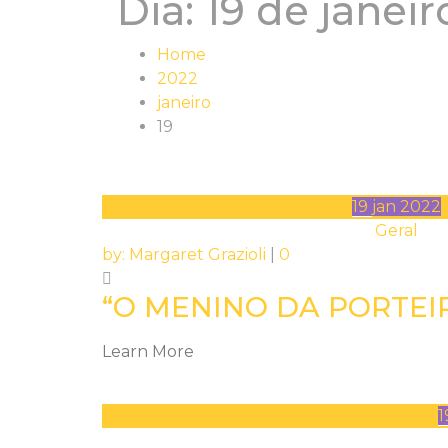
Dia:
19 de janeir
Home
2022
janeiro
19
19
jan
2022
Geral
by:
Margaret Grazioli
|
0
“O MENINO DA PORTEIR
Learn More
1